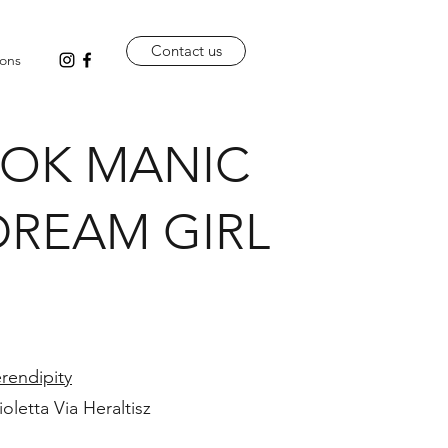
Contact us
ons
OOK MANIC
 DREAM GIRL
rendipity
letta Via Heraltisz